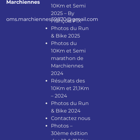
Marchiennes
10Km et Semi
2025 – By
oms.marchiennes59870@gmail.com
François PIX
Photos du Run
& Bike 2025
Photos du
10Km et Semi
marathon de
Marchiennes
2024
Résultats des
10Km et 21,1Km
– 2024
Photos du Run
& Bike 2024
Contactez nous
Photos –
30ème édition