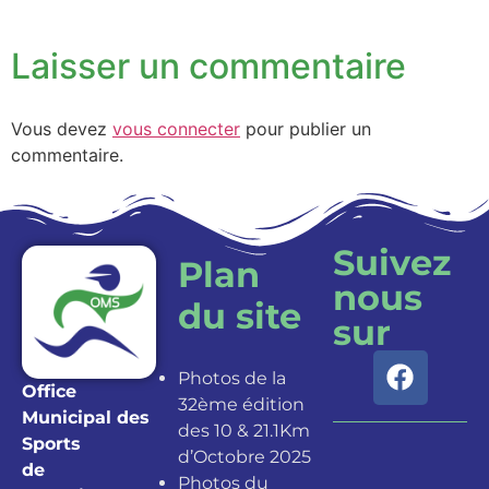
Laisser un commentaire
Vous devez
vous connecter
pour publier un
commentaire.
Suivez
Plan
nous
du site
sur
Photos de la
Office
32ème édition
Municipal des
des 10 & 21.1Km
Sports
d’Octobre 2025
de
Photos du