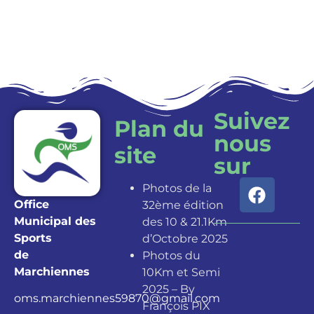
Inscription
Suivez
Plan du
nous
site
sur
Photos de la
Office
32ème édition
Municipal des
des 10 & 21.1Km
Sports
d’Octobre 2025
de
Photos du
Marchiennes
10Km et Semi
2025 – By
oms.marchiennes59870@gmail.com
François PIX