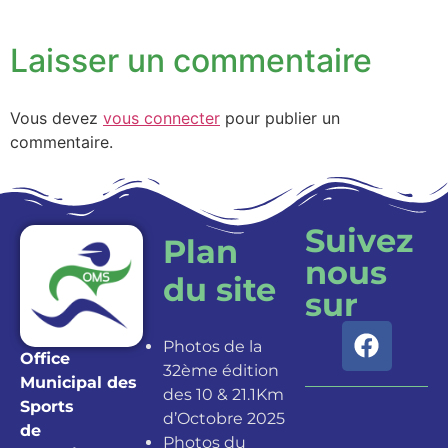
Laisser un commentaire
Vous devez
vous connecter
pour publier un
commentaire.
Suivez
Plan
nous
du site
sur
Photos de la
Office
32ème édition
Municipal des
des 10 & 21.1Km
Sports
d’Octobre 2025
de
Photos du