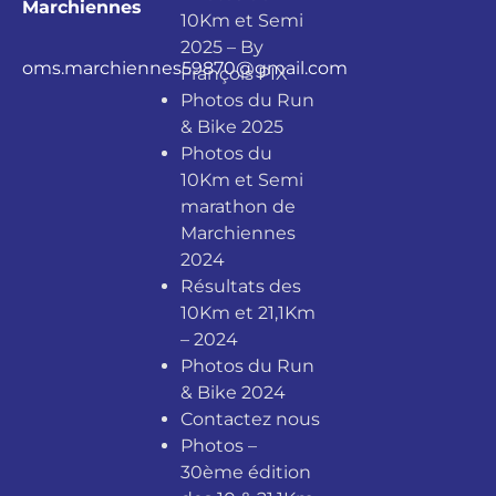
Marchiennes
10Km et Semi
2025 – By
oms.marchiennes59870@gmail.com
François PIX
Photos du Run
& Bike 2025
Photos du
10Km et Semi
marathon de
Marchiennes
2024
Résultats des
10Km et 21,1Km
– 2024
Photos du Run
& Bike 2024
Contactez nous
Photos –
30ème édition