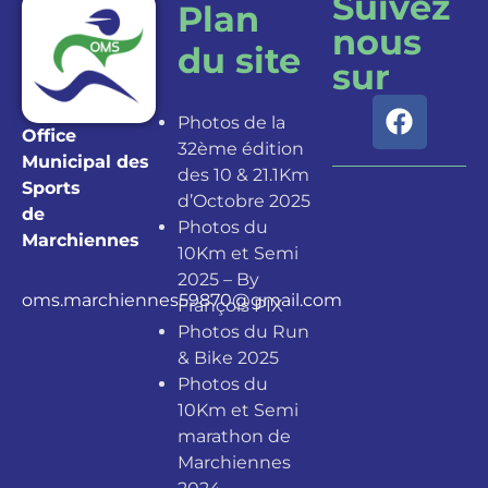
Suivez
Plan
nous
du site
sur
Photos de la
Office
32ème édition
Municipal des
des 10 & 21.1Km
Sports
d’Octobre 2025
de
Photos du
Marchiennes
10Km et Semi
2025 – By
oms.marchiennes59870@gmail.com
François PIX
Photos du Run
& Bike 2025
Photos du
10Km et Semi
marathon de
Marchiennes