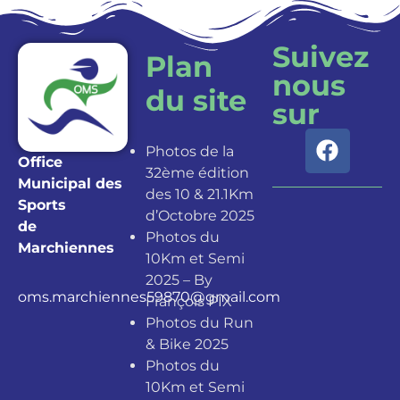
Suivez
Plan
nous
du site
sur
Photos de la
Office
32ème édition
Municipal des
des 10 & 21.1Km
Sports
d’Octobre 2025
de
Photos du
Marchiennes
10Km et Semi
2025 – By
oms.marchiennes59870@gmail.com
François PIX
Photos du Run
& Bike 2025
Photos du
10Km et Semi