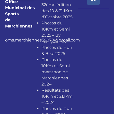
Office
32ème édition
Municipal des
des 10 & 21.1Km
Sports
d’Octobre 2025
de
Photos du
Marchiennes
10Km et Semi
2025 – By
oms.marchiennes59870@gmail.com
François PIX
Photos du Run
& Bike 2025
Photos du
10Km et Semi
marathon de
Marchiennes
2024
Résultats des
10Km et 21,1Km
– 2024
Photos du Run