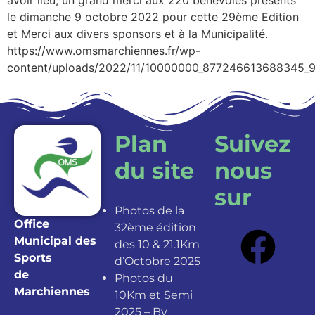
le dimanche 9 octobre 2022 pour cette 29ème Edition
et Merci aux divers sponsors et à la Municipalité.
https://www.omsmarchiennes.fr/wp-
content/uploads/2022/11/10000000_877246613688345
Plan
Suivez
du site
nous
sur
Photos de la
Office
32ème édition
Municipal des
des 10 & 21.1Km
Sports
d’Octobre 2025
de
Photos du
Marchiennes
10Km et Semi
2025 – By