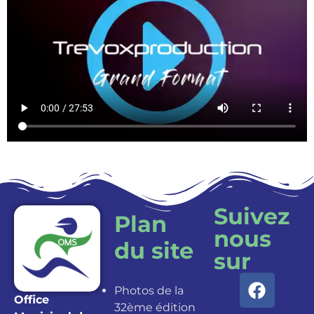
Suivez
Plan
nous
du site
sur
Photos de la
Office
32ème édition