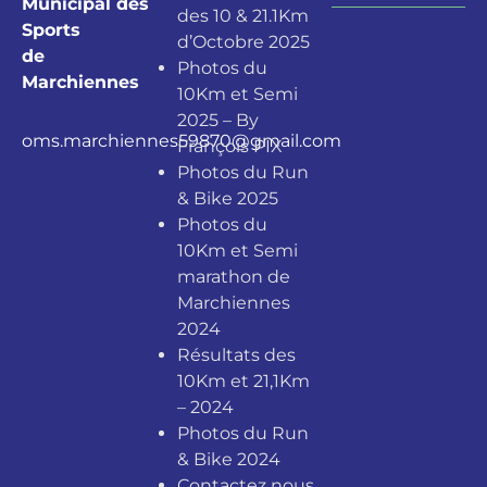
Municipal des
des 10 & 21.1Km
Sports
d’Octobre 2025
de
Photos du
Marchiennes
10Km et Semi
2025 – By
oms.marchiennes59870@gmail.com
François PIX
Photos du Run
& Bike 2025
Photos du
10Km et Semi
marathon de
Marchiennes
2024
Résultats des
10Km et 21,1Km
– 2024
Photos du Run
& Bike 2024
Contactez nous