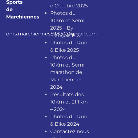
Sports
d’Octobre 2025
de
Photos du
Marchiennes
10Km et Semi
2025 – By
oms.marchiennes59870@gmail.com
François PIX
Photos du Run
& Bike 2025
Photos du
10Km et Semi
marathon de
Marchiennes
2024
Résultats des
10Km et 21,1Km
– 2024
Photos du Run
& Bike 2024
Contactez nous