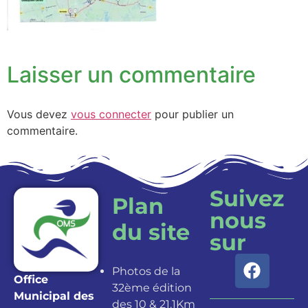
Laisser un commentaire
Vous devez
vous connecter
pour publier un
commentaire.
Suivez
Plan
nous
du site
sur
Photos de la
Office
32ème édition
Municipal des
des 10 & 21.1Km