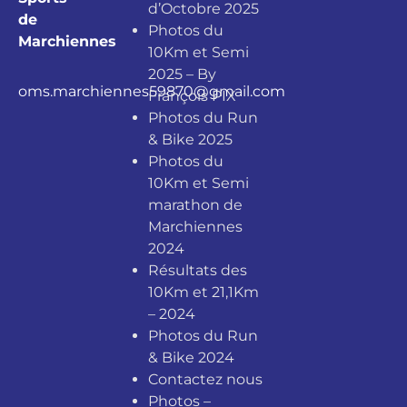
d’Octobre 2025
de
Photos du
Marchiennes
10Km et Semi
2025 – By
oms.marchiennes59870@gmail.com
François PIX
Photos du Run
& Bike 2025
Photos du
10Km et Semi
marathon de
Marchiennes
2024
Résultats des
10Km et 21,1Km
– 2024
Photos du Run
& Bike 2024
Contactez nous
Photos –