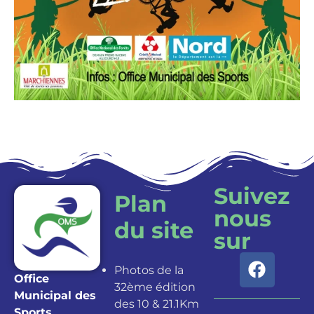
Suivez
Plan
nous
du site
sur
Photos de la
Office
32ème édition
Municipal des
des 10 & 21.1Km
Sports